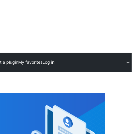
t a plugin
My favorites
Log in