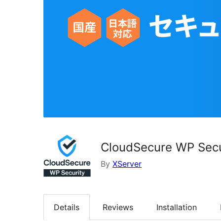
CloudSecure WP Secu
By
XServer
Details
Reviews
Installation