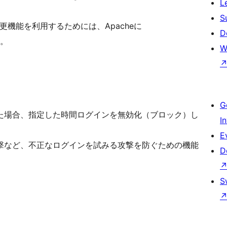
L
S
更機能を利用するためには、Apacheに
D
す。
W
G
た場合、指定した時間ログインを無効化（ブロック）し
I
E
撃など、不正なログインを試みる攻撃を防ぐための機能
D
S