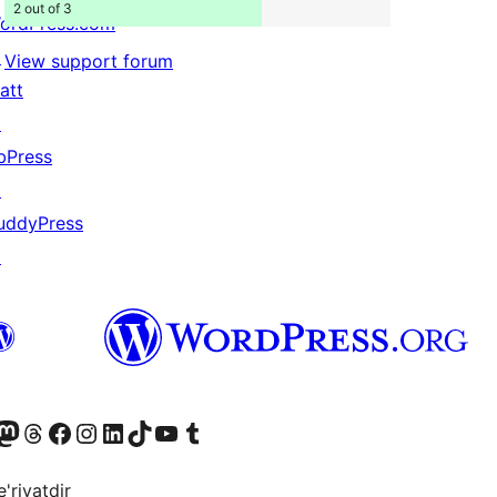
2 out of 3
ordPress.com
↗
View support forum
att
↗
bPress
↗
uddyPress
↗
Twitter) account
r Bluesky account
sit our Mastodon account
Visit our Threads account
Visit our Facebook page
Visit our Instagram account
Visit our LinkedIn account
Visit our TikTok account
Visit our YouTube channel
Visit our Tumblr account
'riyatdir