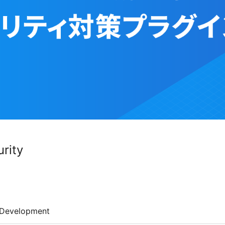
rity
Development