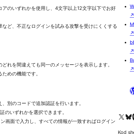
W
アのいずれかを使用し、4文字以上12文字以下でお好
M
撃など、不正なログインを試みる攻撃を受けにくくする
b
B
のどれを間違えても同一のメッセージを表示します。
るための機能です。
え、別のコードで追加認証を行います。
証のいずれかを選択できます。
Visit our X (formerly 
Visit ou
Vi
イン画面で入力し、すべての情報が一致すればログイン
Kod she