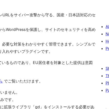
面とログインURLをサイバー攻撃から守る、国産・日本語対応のセ
A
WordPressを保護し、サイトのセキュリティを高め
N
H
、必要な対策をわかりやすく管理できます。シンプルで
P
り入れやすいプラグインです。
ているものであり、EU居住者を対象とした提供は意図
S
T
ら
でご覧いただけます。
P
P
ていません。
済みです。
Pに拡張ライブラリ「gd」をインストールする必要があ