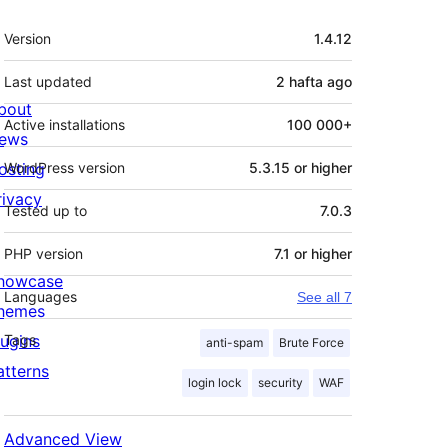
Meta
Version
1.4.12
Last updated
2 hafta
ago
bout
Active installations
100 000+
ews
osting
WordPress version
5.3.15 or higher
rivacy
Tested up to
7.0.3
PHP version
7.1 or higher
howcase
Languages
See all 7
hemes
lugins
Tags
anti-spam
Brute Force
atterns
login lock
security
WAF
Advanced View