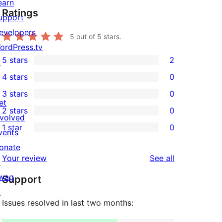
earn
Ratings
upport
evelopers
5
out of 5 stars.
ordPress.tv
5 stars
2
↗
2
4 stars
0
5-
0
3 stars
0
star
4-
0
et
2 stars
0
reviews
star
3-
0
nvolved
1 star
0
reviews
star
2-
vents
0
reviews
star
onate
1-
reviews
Your review
See all
reviews
↗
star
wag
Support
reviews
↗
Issues resolved in last two months: