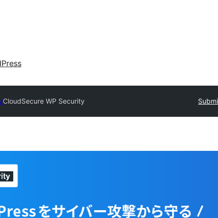
dPress
y
CloudSecure WP Security
Submi