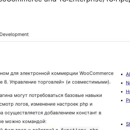
Development
ином для электронной коммерции WooCommerce
A
е 8. Управление торговлей» (и совместимыми).
N
H
агина могут потребоваться базовые навыки
P
мотр логов, изменение настроек php и
ина осуществляется добавлением констант в
ые можно командой:
S