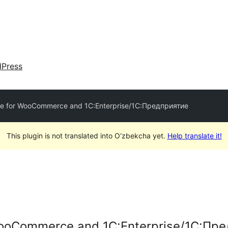
dPress
e for WooCommerce and 1C:Enterprise/1С:Предприятие
This plugin is not translated into O‘zbekcha yet.
Help translate it!
WooCommerce and 1C:Enterprise/1С:Пр