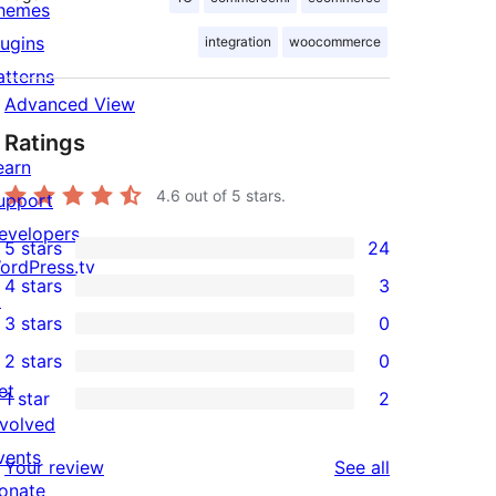
hemes
lugins
integration
woocommerce
atterns
Advanced View
Ratings
earn
4.6
out of 5 stars.
upport
evelopers
5 stars
24
24
ordPress.tv
4 stars
3
5-
↗
3
3 stars
0
star
4-
0
2 stars
0
reviews
star
3-
0
et
1 star
2
reviews
star
2-
2
nvolved
reviews
star
1-
vents
reviews
Your review
See all
reviews
star
onate