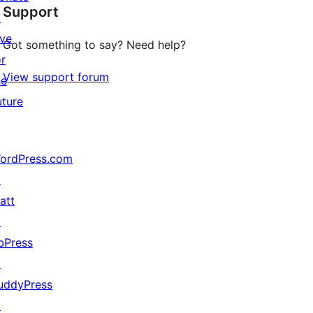
Support
reviews
↗
ive
Got something to say? Need help?
or
View support forum
he
uture
ordPress.com
↗
att
↗
bPress
↗
uddyPress
↗