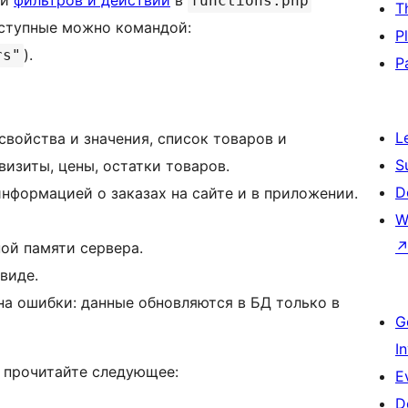
ий
фильтров и действий
в
functions.php
T
оступные можно командой:
P
).
rs"
P
L
 свойства и значения, список товаров и
S
визиты, цены, остатки товаров.
D
нформацией о заказах на сайте и в приложении.
W
ой памяти сервера.
виде.
на ошибки: данные обновляются в БД только в
G
I
 прочитайте следующее:
E
D