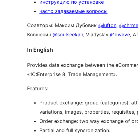
инструкцию по установке
часто задаваемые вопросы
Соавторы: Максим Дубовик
@lufton
,
@chrm
Ковшенин
@soulseekah
, Vladyslav
@qwave
, 
In English
Provides data exchange between the eCommer
«1C:Enterprise 8. Trade Management».
Features:
Product exchange: group (categories), att
variations, images, properties, requisites,
Order exchange: two way exchange of ord
Partial and full syncronization.