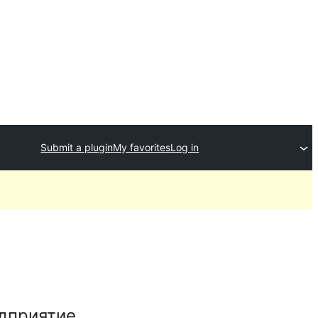
Submit a plugin
My favorites
Log in
едприятие