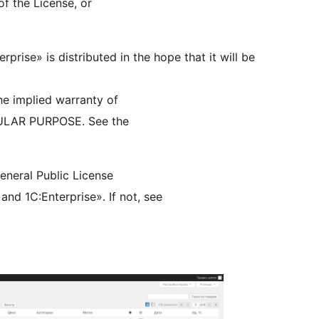
of the License, or
se» is distributed in the hope that it will be
 implied warranty of
ULAR PURPOSE. See the
neral Public License
d 1C:Enterprise». If not, see