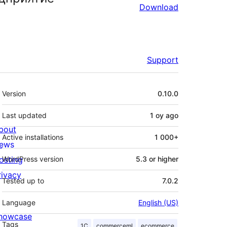
Download
Support
Meta
Version
0.10.0
Last updated
1 oy
ago
bout
Active installations
1 000+
ews
osting
WordPress version
5.3 or higher
rivacy
Tested up to
7.0.2
Language
English (US)
howcase
Tags
1C
commerceml
ecommerce