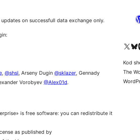
B updates on successfull data exchange only.
gin:
Visit our X (formerly 
Visit ou
Vi
Kod she
The Wo
e
,
@shsl
, Arseny Dugin
@sklazer
, Gennady
WordPr
lexander Vorobyev
@Alex01d
.
ise» is free software: you can redistribute it
icense as published by