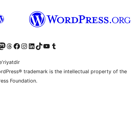
Twitter) account
r Bluesky account
sit our Mastodon account
Visit our Threads account
Visit our Facebook page
Visit our Instagram account
Visit our LinkedIn account
Visit our TikTok account
Visit our YouTube channel
Visit our Tumblr account
'riyatdir
rdPress® trademark is the intellectual property of the
ess Foundation.