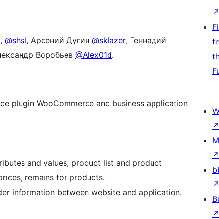
F
e
,
@shsl
, Арсений Дугин
@sklazer
, Геннадий
f
Александр Воробьев
@Alex01d
.
t
F
ce plugin WooCommerce and business application
W
M
ributes and values, product list and product
b
 prices, remains for products.
er information between website and application.
B