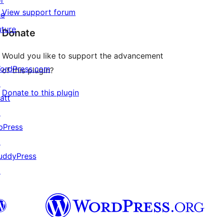
or
View support forum
he
uture
Donate
Would you like to support the advancement
ordPress.com
of this plugin?
↗
Donate to this plugin
att
↗
bPress
↗
uddyPress
↗