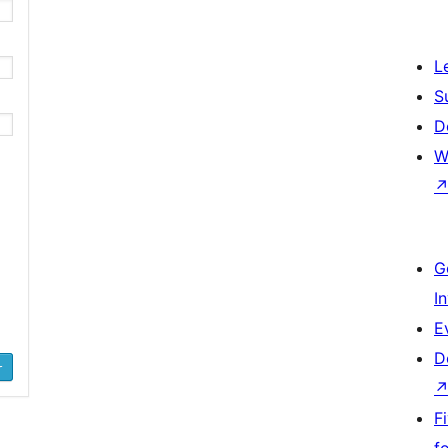
L
S
D
W
G
I
E
D
F