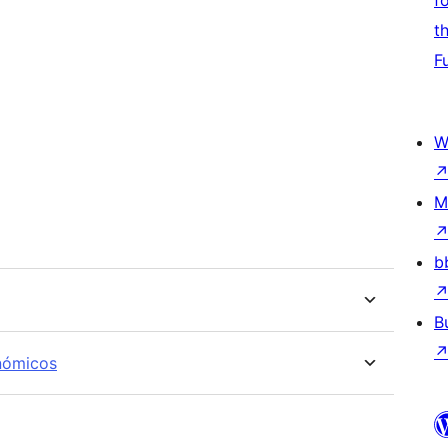
f
t
F
W
M
b
B
onómicos