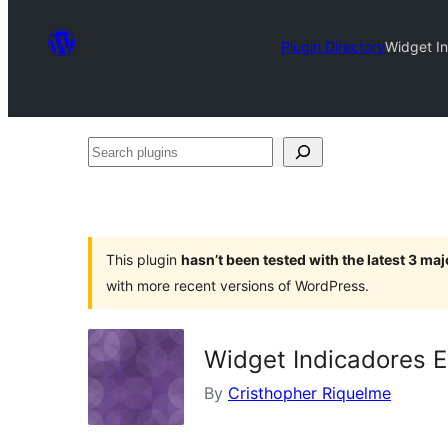
Plugin Directory
Widget In
Search
plugins
This plugin
hasn’t been tested with the latest 3 ma
with more recent versions of WordPress.
Widget Indicadores E
By
Cristhopher Riquelme