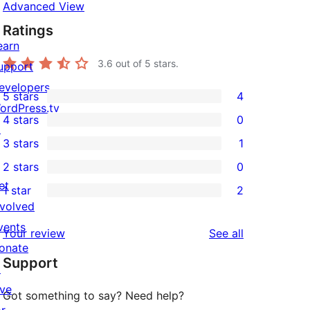
Advanced View
Ratings
earn
3.6
out of 5 stars.
upport
evelopers
5 stars
4
4
ordPress.tv
4 stars
0
5-
↗
0
3 stars
1
star
4-
1
2 stars
0
reviews
star
3-
0
et
1 star
2
reviews
star
2-
2
nvolved
review
star
1-
vents
reviews
Your review
See all
reviews
star
onate
Support
reviews
↗
ive
Got something to say? Need help?