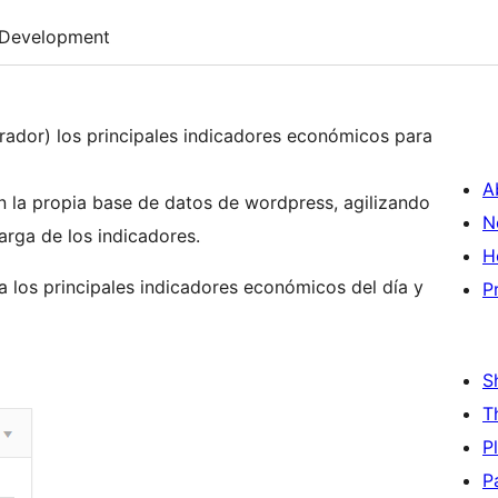
Development
rador) los principales indicadores económicos para
A
n la propia base de datos de wordpress, agilizando
N
arga de los indicadores.
H
 los principales indicadores económicos del día y
P
S
T
P
P