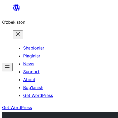
Skip
to
O‘zbekiston
content
Shablonlar
Plaginlar
News
Support
About
Bog’lanish
Get WordPress
Get WordPress