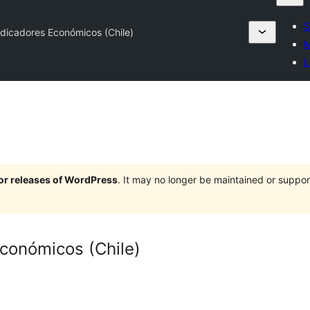
S
dicadores Económicos (Chile)
M
L
jor releases of WordPress
. It may no longer be maintained or supp
conómicos (Chile)