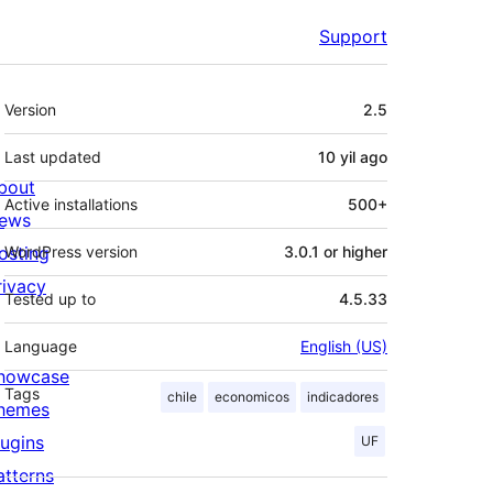
Support
Meta
Version
2.5
Last updated
10 yil
ago
bout
Active installations
500+
ews
osting
WordPress version
3.0.1 or higher
rivacy
Tested up to
4.5.33
Language
English (US)
howcase
Tags
chile
economicos
indicadores
hemes
lugins
UF
atterns