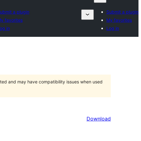
ubmit a plugin
Submit a plugin
y favorites
My favorites
og in
Log in
orted and may have compatibility issues when used
Download